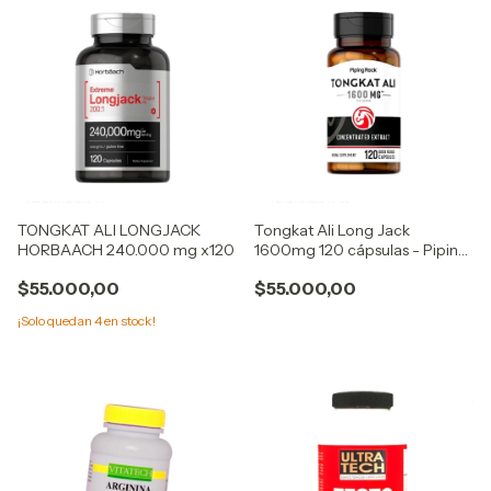
TONGKAT ALI LONGJACK
Tongkat Ali Long Jack
HORBAACH 240.000 mg x120
1600mg 120 cápsulas - Piping
Rock
$55.000,00
$55.000,00
¡Solo quedan
4
en stock!