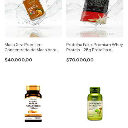
Maca Xtra Premium:
Proteína Falux Premium Whey
Concentrado de Maca para
Protein - 28g Proteína x
Vitalidad y Energía Vía Natura
Porción - 1kg
$40.000,00
$70.000,00
Organics