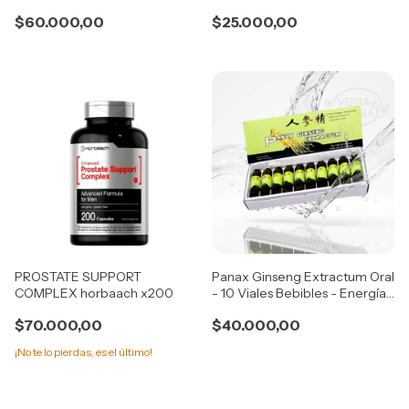
Pro) + Creatina Micronizada
Recuperación
$60.000,00
$25.000,00
300g
PROSTATE SUPPORT
Panax Ginseng Extractum Oral
COMPLEX horbaach x200
- 10 Viales Bebibles - Energía
y Foco Vitalidad
$70.000,00
$40.000,00
¡No te lo pierdas, es el último!