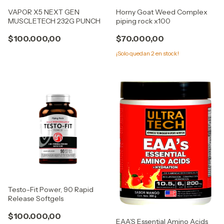
VAPOR X5 NEXT GEN
Horny Goat Weed Complex
MUSCLETECH 232G PUNCH
piping rock x100
$100.000,00
$70.000,00
¡Solo quedan
2
en stock!
Testo-Fit Power, 90 Rapid
Release Softgels
$100.000,00
EAA’S Essential Amino Acids