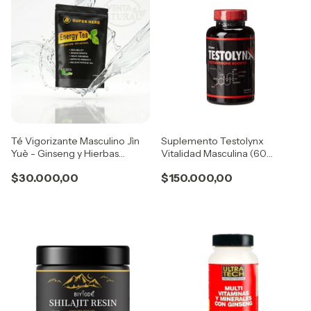
Té Vigorizante Masculino Jìn
Suplemento Testolynx
Yuè - Ginseng y Hierbas
Vitalidad Masculina (60
Chinas (20 saq x 2gr)
Cápsulas) - Fórmula Natural
$30.000,00
$150.000,00