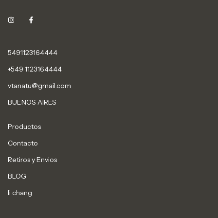
5491123164444
+549 1123164444
vtanatu@gmail.com
BUENOS AIRES
Productos
Contacto
Retiros y Envios
BLOG
li chang