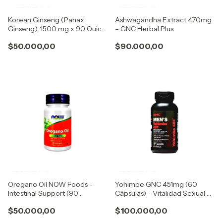
Korean Ginseng (Panax
Ashwagandha Extract 470mg
Ginseng), 1500 mg x 90 Quick
– GNC Herbal Plus
Release Capsules
$50.000,00
$90.000,00
Oregano Oil NOW Foods -
Yohimbe GNC 451mg (60
Intestinal Support (90
Cápsulas) - Vitalidad Sexual y
Softgels) 55% Carvacrol
Quema de Grasa Premium
$50.000,00
$100.000,00