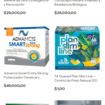
Melena de León | Inteligencia
Cordyceps militaris Vitalidad y
y Renovación
Resistencia Biológica
$25.000,00
$25.000,00
Advancis Smart Extra Strong -
Té Guaraní Plan Slim Line -
Potenciador Cerebral y
Control de Peso Natural (60
Energía (20 Viales)
Saquitos)
$45.000,00
$1,00