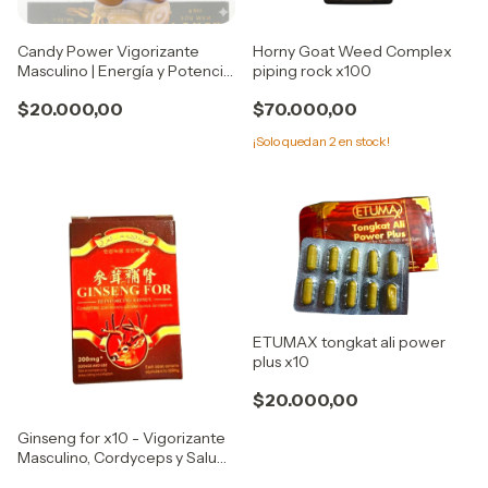
Candy Power Vigorizante
Horny Goat Weed Complex
Masculino | Energía y Potencia
piping rock x100
Inmediata
$20.000,00
$70.000,00
¡Solo quedan
2
en stock!
ETUMAX tongkat ali power
plus x10
$20.000,00
Ginseng for x10 - Vigorizante
Masculino, Cordyceps y Salud
Prostática