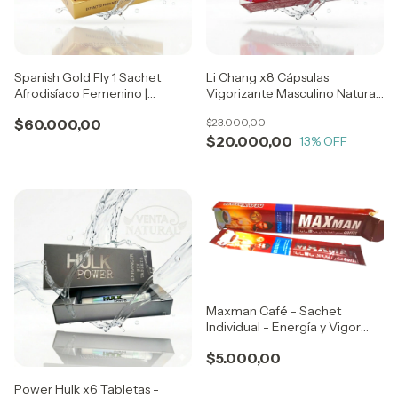
Spanish Gold Fly 1 Sachet
Li Chang x8 Cápsulas
Afrodisíaco Femenino |
Vigorizante Masculino Natural |
Estimulante del Deseo y
Energía, Rendimiento y
$60.000,00
$23.000,00
Sensibilidad
Vitalidad
$20.000,00
13
% OFF
Maxman Café - Sachet
Individual - Energía y Vigor
Instantáneo
$5.000,00
Power Hulk x6 Tabletas -