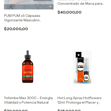
Concentrado de Maca para
Vitalidad y Energía Vía Natura
$40.000,00
Organics
PUM PUM x5 Cápsulas:
Vigorizante Masculino
(Original - Entrega Inmediata)
$20.000,00
Yohimbe Max 3000 – Energía,
Hot Long Spray Hotflowers
Vitalidad y Potencia Natural
12ml: Prolonga el Placer y
Maximiza tu Desempeño
$70.000,00
$25.000,00