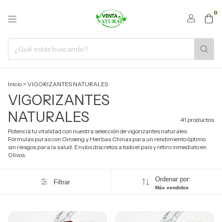
0
Inicio
>
VIGORIZANTES NATURALES
VIGORIZANTES
NATURALES
41 productos
Potenciá tu vitalidad con nuestra selección de vigorizantes naturales.
Fórmulas puras con Ginseng y Hierbas Chinas para un rendimiento óptimo
sin riesgos para la salud. Envíos discretos a todo el país y retiro inmediato en
Olivos.
Ordenar por:
Filtrar
Más vendidos