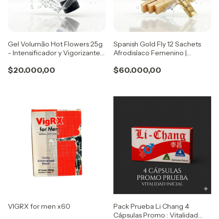
Gel Volumão Hot Flowers 25g
Spanish Gold Fly 12 Sachets
- Intensificador y Vigorizante
Afrodisíaco Femenino |
Masculino Premium
Estimulante del Deseo y
$20.000,00
$60.000,00
Sensibilidad
VIGRX for men x60
Pack Prueba Li Chang 4
Cápsulas Promo : Vitalidad