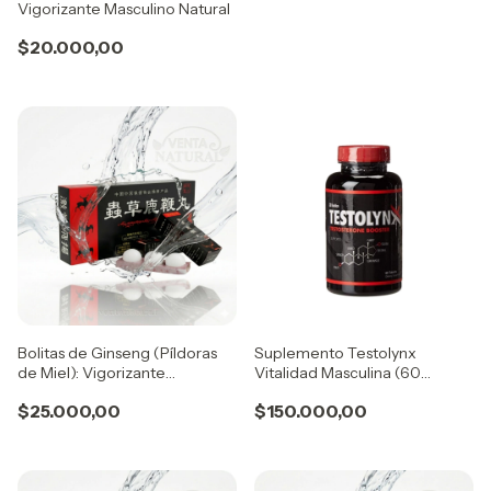
Vigorizante Masculino Natural
$20.000,00
Bolitas de Ginseng (Píldoras
Suplemento Testolynx
de Miel): Vigorizante
Vitalidad Masculina (60
Tradicional Chino- 3 Unidades
Cápsulas) - Fórmula Natural
$25.000,00
$150.000,00
Acción Progresiva