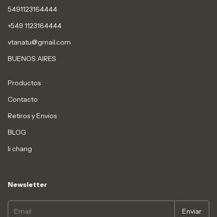
5491123164444
+549 1123164444
vtanatu@gmail.com
BUENOS AIRES
Productos
Contacto
Retiros y Envios
BLOG
li chang
Newsletter