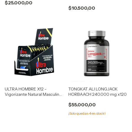
$25.000,00
Inicial
$10.500,00
ULTRA HOMBRE X12 -
TONGKAT ALI LONGJACK
Vigorizante Natural Masculino
HORBAACH 240.000 mg x120
Premium
$55.000,00
¡Solo quedan
4
en stock!