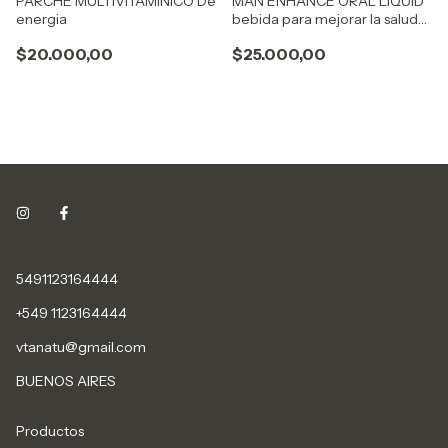
PARCHE MULTIVITAMINICO De
MAN ENHANCE ORAL LIQUID
energia
bebida para mejorar la salud
de los hombres
$20.000,00
$25.000,00
5491123164444
+549 1123164444
vtanatu@gmail.com
BUENOS AIRES
Productos