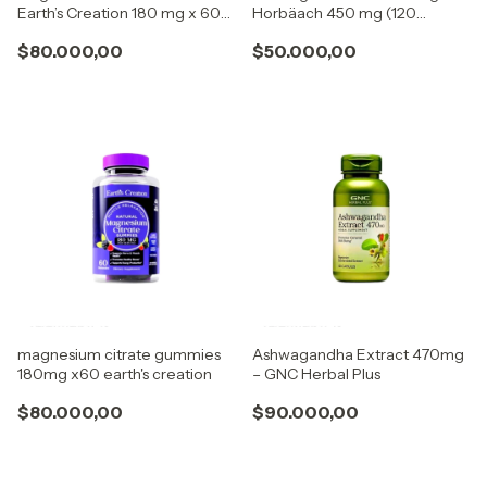
Earth’s Creation 180 mg x 60
Horbäach 450 mg (120
Gomitas
cápsulas)
$80.000,00
$50.000,00
magnesium citrate gummies
Ashwagandha Extract 470mg
180mg x60 earth's creation
– GNC Herbal Plus
$80.000,00
$90.000,00