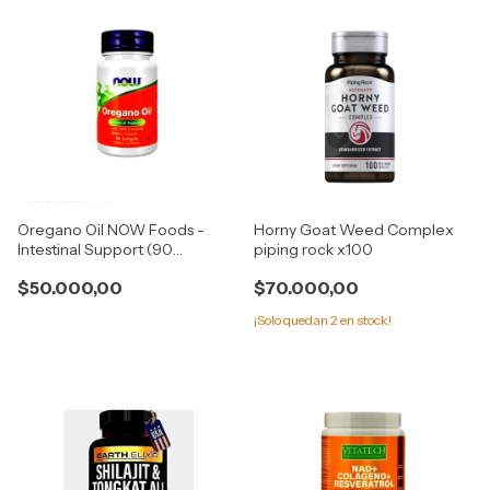
Oregano Oil NOW Foods -
Horny Goat Weed Complex
Intestinal Support (90
piping rock x100
Softgels) 55% Carvacrol
$50.000,00
$70.000,00
¡Solo quedan
2
en stock!