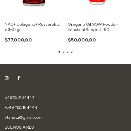
NAD+ Colágeno+ Resveratrol
Oregano Oil NOW Foods -
x 360 gr
Intestinal Support (90
Softgels) 55% Carvacrol
$77.000,00
$50.000,00
5491123164444
+549 1123164444
vtanatu@gmail.com
BUENOS AIRES