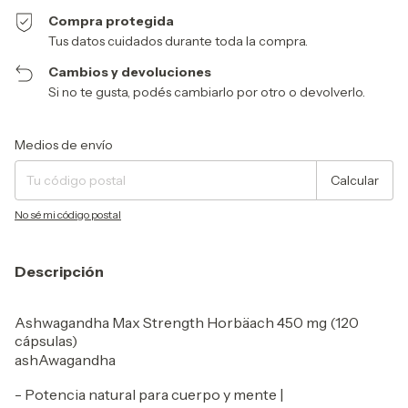
Compra protegida
Tus datos cuidados durante toda la compra.
Cambios y devoluciones
Si no te gusta, podés cambiarlo por otro o devolverlo.
Entregas para el CP:
Cambiar CP
Medios de envío
Calcular
No sé mi código postal
Descripción
Ashwagandha Max Strength Horbäach 450 mg (120
cápsulas)
ashAwagandha
- Potencia natural para cuerpo y mente |