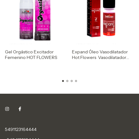
Gel Orgástico Excitador
Expand Óleo Vasodilatador
Femenino HOT FLOWERS
Hot Flowers Vasodilatador
masculino femenino
5491123164444