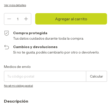
Ver más detalles
Compra protegida
Tus datos cuidados durante toda la compra.
Cambios y devoluciones
Si no te gusta, podés cambiarlo por otro o devolverlo.
Entregas para el CP:
Cambiar CP
Medios de envío
Calcular
No sé mi código postal
Descripción