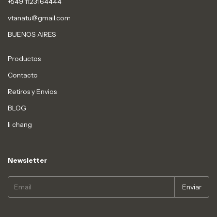
+549 1123164444
vtanatu@gmail.com
BUENOS AIRES
Productos
Contacto
Retiros y Envios
BLOG
li chang
Newsletter